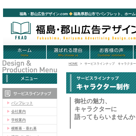
福
福島・郡山広告デザイン.com
◆
福島県郡山市でパンフレット、ホーム
HOME
>
サービスラインナップ キャラクタ
御社の魅力、
▶
パンフレット
キャラクターに
▶
会社案内
語ってもらいませんか
▶
学校案内
▶
横断幕・垂れ幕