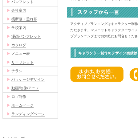
▶
パンフレット
▶
会社案内
▶
横断幕・垂れ幕
アクティブプランニングはキャラクター制作
▶
学校案内
ただきます。マスコットキャラクターやイメ
▶
漫画パンフレット
ブプランニングまでお気軽にお問合せくださ
▶
カタログ
▶
メニュー表
▶
リーフレット
▶
チラシ
▶
パッケージデザイン
▶
動画/映像/アニメ
▶
ロゴ制作
▶
ホームページ
▶
ランディングページ