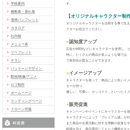
▶
学校案内
す。
▶
横断幕・垂れ幕
【オリジナルキャラクター制
▶
漫画パンフレット
オリジナルキャラクターを活用する事で生ま
▶
カタログ
クターお役立てください。
▶
社内報
●
認知度アップ
▶
メニュー表
広告やWEBなどにキャラクターを使用し、
▶
リーフレット
特に、たくさんの商品が並ぶような場では、
▶
チラシ
で差別化が図ることができます。
▶
パッケージデザイン
●
イメージアップ
▶
動画/映像/アニメ
キャラクターを使って、商品により良いイメ
▶
ロゴ制作
ターが持つ
優しい、可愛い、カッコイイ…といったイメ
▶
ホームページ
▶
ランディングページ
●
販売促進
▶
ドローン空撮
キャンペーンやイベントにキャラクターを使
キャラクターによって「プレミアム感」が付
また商品や企業活動に対する理解の促進もキ
頼感を与え、商品選択してもらう機能をキャ