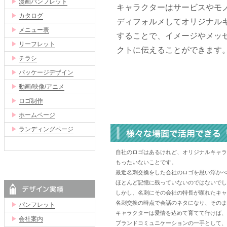
▶
漫画パンフレット
キャラクターはサービスやモ
▶
カタログ
ディフォルメしてオリジナル
▶
メニュー表
することで、イメージやメッ
▶
リーフレット
クトに伝えることができます
▶
チラシ
▶
パッケージデザイン
▶
動画/映像/アニメ
▶
ロゴ制作
▶
ホームページ
▶
ランディングページ
自社のロゴはあるけれど、オリジナルキャラ
もったいないことです。
最近名刺交換をした会社のロゴを思い浮かべ
ほとんど記憶に残っていないのではないでし
しかし、名刺にその会社の特長が顕れたキャ
名刺交換の時点で会話のネタになり、そのま
▶
パンフレット
キャラクターは愛情を込めて育てて行けば、
▶
会社案内
ブランドコミュニケーションの一手として、