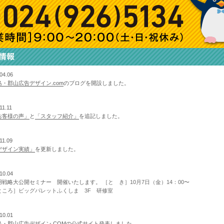
04.06
島・郡山広告デザイン.com
のブログを開設しました。
11.11
お客様の声」
と
「スタッフ紹介」
を追記しました。
11.09
デザイン実績」
を更新しました。
10.04
用戦略大公開セミナー 開催いたします。
［と き］10月7日（金）14：00〜
ところ］ビッグパレットふくしま 3F 研修室
10.01
島・郡山広告デザイン.COMの公式サイト発表しました。