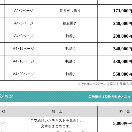
173,000
A4×6ページ
巻き三つ折り
円
248,000
A4×8ページ
観音開き
円
208,000
A4×8ページ
中綴じ
円
348,000
A4×12ページ
中綴じ
円
438,000
A4×16ページ
中綴じ
円
558,000
A4×20ページ
中綴じ
円
※その他のパターンは別途お見積も
 様
加 工
料 金
ご支給頂いたテキストを見直し、
5,000
ライト
円〜/
文章をまとめます。