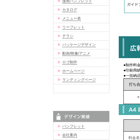
▶
漫画パンフレット
▶
カタログ
▶
メニュー表
▶
リーフレット
▶
チラシ
▶
パッケージデザイン
▶
動画/映像/アニメ
▶
ロゴ制作
●制作料
●印刷用紙
▶
ホームページ
●一括納
▶
ランディングページ
打ち
○
▶
パンフレット
▶
会社案内
料金表