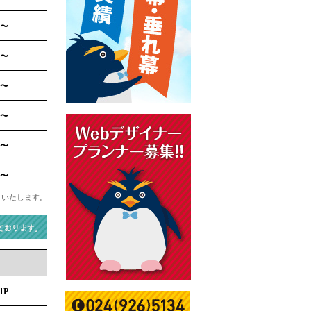
〜
〜
〜
〜
〜
〜
りいたします。
1P