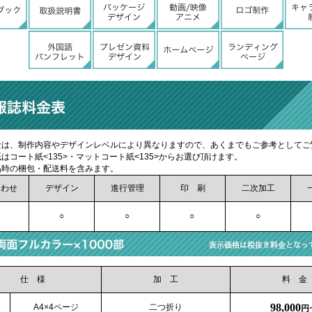
金は、制作内容やデザインレベルにより異なりますので、あくまでもご参考としてご
はコート紙<135>・マットコート紙<135>からお選び頂けます。
品時の梱包・配送料を含みます。
合わせ
デザイン
進行管理
印 刷
二次加工
○
○
○
○
仕 様
加 工
料 金
98,000
A4×4ページ
二つ折り
円