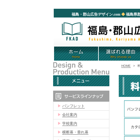
福島・郡山広告デザイン.com
◆
福島県郡
HOME
>
▶
パンフレット
▶
会社案内
▶
学校案内
▶
横断幕・垂れ幕