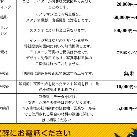
取材
コピーライターがお客様の意図をくみ取り、
20,000
円
ティング
まとめます。
カメラマンによる写真撮影。
60,000
真撮影
円〜/
スタジオ撮影、出張撮影に対応します。
ンタル
100,000
スタジオにより料金は異なります。
円〜
タジオ
イメージ写真などのデザイン素材を
弊社提供範囲内において無償提供します。
真素材
※イメージ写真のご提供は弊社での
ご相談くだ
デザイン制作用であり、写真素材単体の
ご提供は行っておりません。
無 料
色校正
印刷前に刷色を校正紙で確認する工程です。
印刷前に実際の紙を使ったテスト印刷を行い、刷
10,000
色校正
円〜
色を確認する工程です。
制作復元データを譲渡。
※譲渡した場合著作権は共有となります。
5,000
タ納品
※お客様の社内制作の販促物・営業ツール等
円〜/
でご使用される場合の材料の譲渡に関して
はご相談ください。