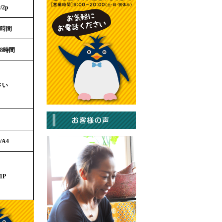
〜
/2p
4時間
/8時間
さい
/A4
1P