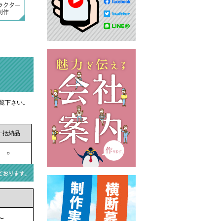
覧下さい。
一括納品
○
〜