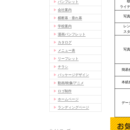
▶
パンフレット
ライ
▶
会社案内
写
▶
横断幕・垂れ幕
▶
学校案内
レ
ス
▶
漫画パンフレット
▶
カタログ
写
▶
メニュー表
▶
リーフレット
▶
チラシ
簡易
▶
パッケージデザイン
本紙
▶
動画/映像/アニメ
▶
ロゴ制作
▶
ホームページ
デー
▶
ランディングページ