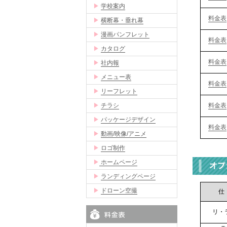
▶
学校案内
料金表
▶
横断幕・垂れ幕
▶
漫画パンフレット
料金表
▶
カタログ
料金表
▶
社内報
▶
メニュー表
料金表
▶
リーフレット
▶
チラシ
料金表
▶
パッケージデザイン
料金表
▶
動画/映像/アニメ
▶
ロゴ制作
▶
ホームページ
▶
ランディングページ
▶
ドローン空撮
仕
リ・