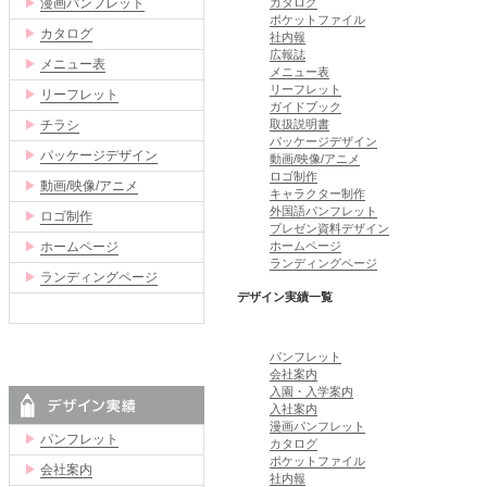
▶
漫画パンフレット
カタログ
ポケットファイル
▶
カタログ
社内報
広報誌
▶
メニュー表
メニュー表
リーフレット
▶
リーフレット
ガイドブック
▶
チラシ
取扱説明書
パッケージデザイン
▶
パッケージデザイン
動画/映像/アニメ
ロゴ制作
▶
動画/映像/アニメ
キャラクター制作
外国語パンフレット
▶
ロゴ制作
プレゼン資料デザイン
▶
ホームページ
ホームページ
ランディングページ
▶
ランディングページ
デザイン実績一覧
パンフレット
会社案内
入園・入学案内
入社案内
漫画パンフレット
▶
パンフレット
カタログ
ポケットファイル
▶
会社案内
社内報