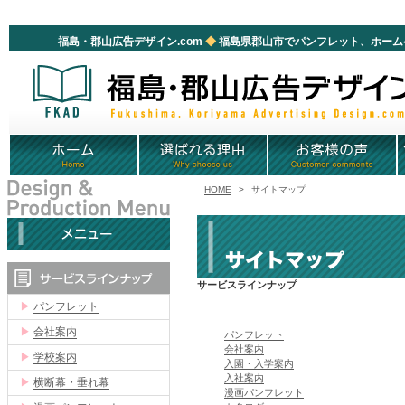
福
福島・郡山広告デザイン.com
◆
福島県郡山市でパンフレット、ホーム
HOME
>
サイトマップ
サービスラインナップ
▶
パンフレット
▶
会社案内
パンフレット
会社案内
▶
学校案内
入園・入学案内
入社案内
▶
横断幕・垂れ幕
漫画パンフレット