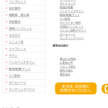
▶
パンフレット
ガイドブック
取扱説明書
▶
会社案内
パッケージデザイン
▶
横断幕・垂れ幕
動画/映像/アニメ
ロゴ制作
▶
学校案内
キャラクター制作
外国語パンフレット
▶
漫画パンフレット
プレゼン資料デザイン
ホームページ
▶
カタログ
ランディングページ
▶
メニュー表
運営会社紹介
▶
リーフレット
▶
チラシ
選ばれる理由
▶
パッケージデザイン
お客様の声
スタッフ紹介
▶
動画/映像/アニメ
制作の流れ
運営会社
▶
ロゴ制作
▶
ホームページ
▶
ランディングページ