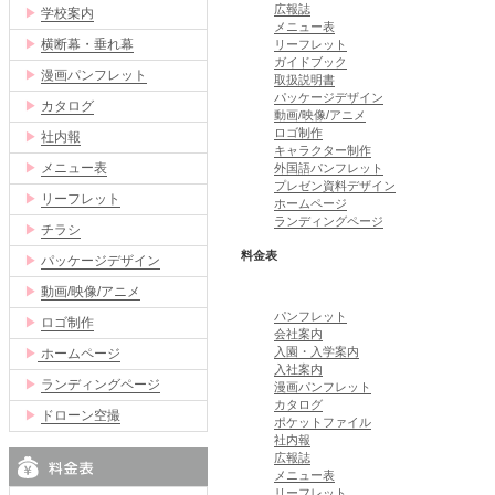
広報誌
▶
学校案内
メニュー表
▶
横断幕・垂れ幕
リーフレット
ガイドブック
▶
漫画パンフレット
取扱説明書
パッケージデザイン
▶
カタログ
動画/映像/アニメ
ロゴ制作
▶
社内報
キャラクター制作
▶
メニュー表
外国語パンフレット
プレゼン資料デザイン
▶
リーフレット
ホームページ
ランディングページ
▶
チラシ
料金表
▶
パッケージデザイン
▶
動画/映像/アニメ
パンフレット
▶
ロゴ制作
会社案内
入園・入学案内
▶
ホームページ
入社案内
▶
ランディングページ
漫画パンフレット
カタログ
▶
ドローン空撮
ポケットファイル
社内報
広報誌
メニュー表
リーフレット